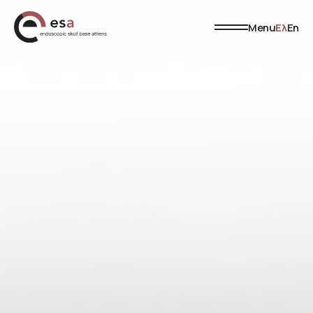
Menu
Ελ
En