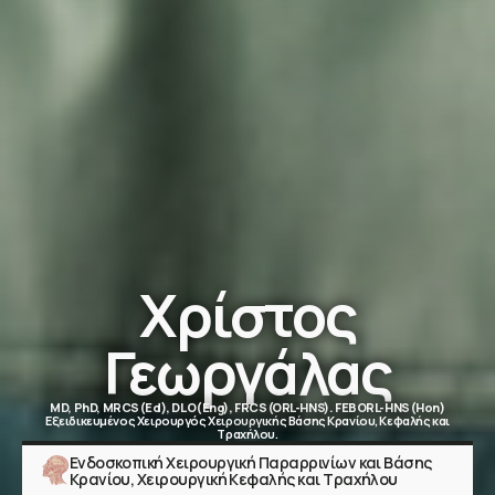
Χρίστος
Γεωργάλας
MD, PhD, MRCS(Ed), DLO(Eng), FRCS(ORL-HNS). FEBORL-HNS(Hon)
Εξειδικευμένος Χειρουργός Χειρουργικής Βάσης Κρανίου, Κεφαλής και
Τραχήλου.
Ενδοσκοπική Χειρουργική Παραρρινίων και Βάσης
Κρανίου, Χειρουργική Κεφαλής και Τραχήλου